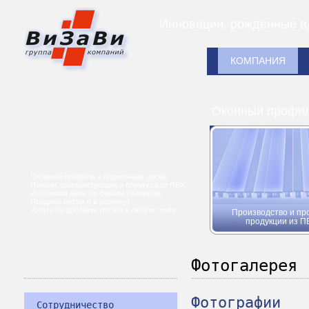
Инновации, рожденные в
КОМПАНИЯ
Оконный профиль
Оконный профиль и подоконная доска.
Панели, комплектующие и плинтуса из ПВХ.
Изготовим даже по Вашим размерам.
Продажа оптом и в розницу!
Услуги по доставке грузов в любую точку.
Производство и пр
продукции из П
Фотогалерея
Фотографии
Сотрудничество