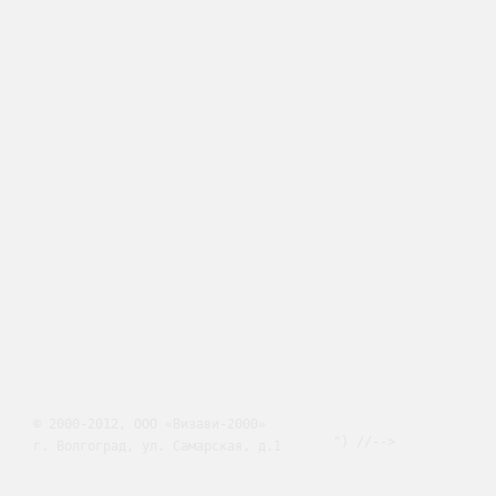
© 2000-2012, ООО «Визави-2000»
") //-->
г. Волгоград, ул. Самарская, д.1