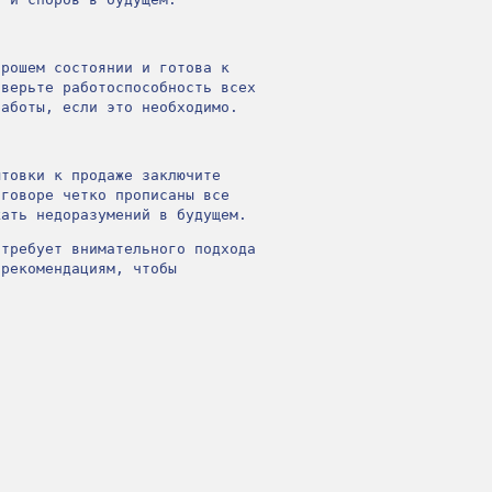
орошем состоянии и готова к
оверьте работоспособность всех
работы, если это необходимо.
ытовки к продаже заключите
оговоре четко прописаны все
жать недоразумений в будущем.
 требует внимательного подхода
 рекомендациям, чтобы