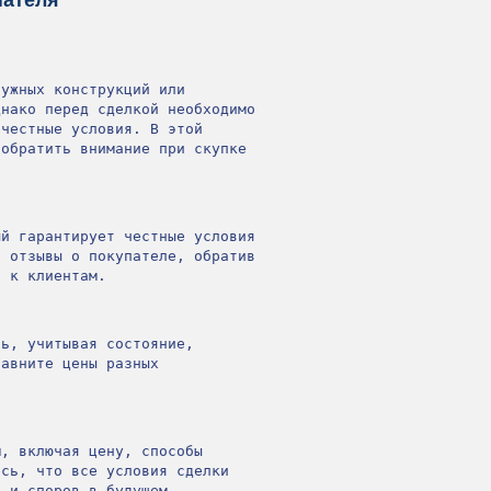
ужных конструкций или
днако перед сделкой необходимо
 честные условия. В этой
 обратить внимание при скупке
ый гарантирует честные условия
и отзывы о покупателе, обратив
е к клиентам.
ть, учитывая состояние,
равните цены разных
м, включая цену, способы
есь, что все условия сделки
й и споров в будущем.