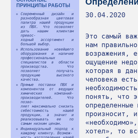
Определени
ПРИНЦИПЫ РАБОТЫ
30.04.2020
Современный дизайн и
разнообразная цветовая
палитра нашей продукции
из ПВХ. Что позволяет
дать нашим клиентам
Это самый важ
превос-
ходный ассортимент и
нам правильно
большой выбор.
Использование новейшего
возражения, е
оборудования и наличие
профессиональных
ощущение недо
специалистов в области
производства. Что
которая в дан
позволяет получать
продукцию высокого
человека есть
качества.
Прямые поставки ПВХ и
необходимость
компонентов от ведущих
химических компаний-
понять, что э
производителей. Что
позво-
определенные 
ляет максимально снизить
себестоимость нашей
произносит, и
продукции, а значит и
реализовывать ее по
«необходимо»,
самым низким ценам.
Индивидуальный подход к
хотел», то вс
каждому клиенту. Возмож-
ность изготовления нашей