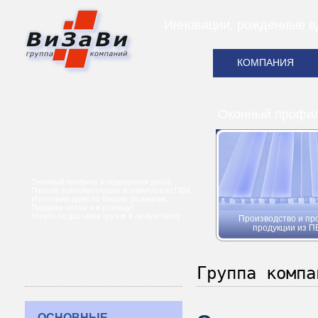
Инновации, рожденные в
КОМПАНИЯ
Оконный профиль
Оконный профиль и подоконная доска.
Панели, комплектующие и плинтуса из ПВХ.
Изготовим даже по Вашим размерам.
Продажа оптом и в розницу!
Услуги по доставке грузов в любую точку.
Производство и пр
продукции из П
Группа компа
ОСНОВНЫЕ