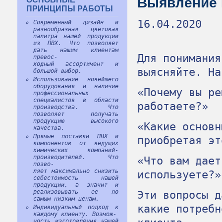
Выявление 
ПРИНЦИПЫ РАБОТЫ
16.04.2020
Современный дизайн и
разнообразная цветовая
палитра нашей продукции
из ПВХ. Что позволяет
дать нашим клиентам
Для понимания
превос-
ходный ассортимент и
выясняйте. На
большой выбор.
Использование новейшего
оборудования и наличие
«Почему вы ре
профессиональных
специалистов в области
работаете?»
производства. Что
позволяет получать
продукцию высокого
«Какие основн
качества.
Прямые поставки ПВХ и
приобретая эт
компонентов от ведущих
химических компаний-
производителей. Что
«Что вам дает
позво-
ляет максимально снизить
используете?»
себестоимость нашей
продукции, а значит и
Эти вопросы д
реализовывать ее по
самым низким ценам.
какие потребн
Индивидуальный подход к
каждому клиенту. Возмож-
ность изготовления нашей