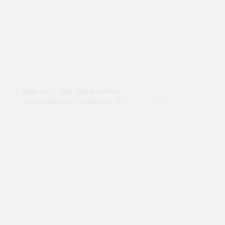
© 2000-2012, ООО «Визави-2000»
") //-->
г. Волгоград, ул. Самарская, д.1