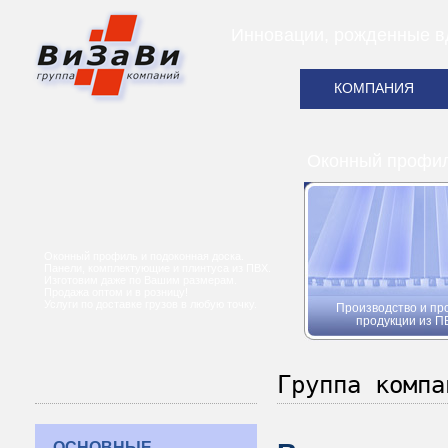
Инновации, рожденные в
КОМПАНИЯ
Оконный профиль
Оконный профиль и подоконная доска.
Панели, комплектующие и плинтуса из ПВХ.
Изготовим даже по Вашим размерам.
Продажа оптом и в розницу!
Услуги по доставке грузов в любую точку.
Производство и пр
продукции из П
Группа компа
ОСНОВНЫЕ