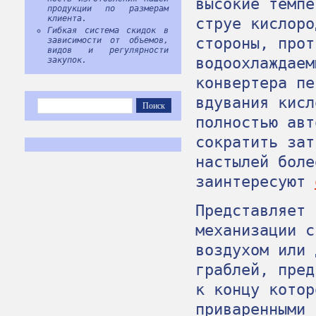
высокие темпе
продукции по размерам
клиента.
струе кислоро
Гибкая система скидок в
стороны, прот
зависимости от объемов,
видов и регулярности
водоохлаждаем
закупок.
конвертера пе
вдувания кисл
полностью авт
сократить зат
настылей боле
заинтересуют
Представляет 
механизации с
воздухом или 
граблей, пред
к концу котор
приваренными 