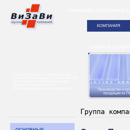
Инновации, рожденные в
КОМПАНИЯ
Оконный профиль
Оконный профиль и подоконная доска.
Панели, комплектующие и плинтуса из ПВХ.
Изготовим даже по Вашим размерам.
Продажа оптом и в розницу!
Услуги по доставке грузов в любую точку.
Производство и пр
продукции из П
Группа компа
ОСНОВНЫЕ