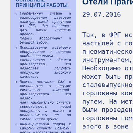
Отели Праг
ПРИНЦИПЫ РАБОТЫ
29.07.2016
Современный дизайн и
разнообразная цветовая
палитра нашей продукции
из ПВХ. Что позволяет
дать нашим клиентам
Так, в ФРГ ис
превос-
ходный ассортимент и
настылей с го
большой выбор.
Использование новейшего
пневматическо
оборудования и наличие
профессиональных
инструментом,
специалистов в области
производства. Что
Необходимо от
позволяет получать
продукцию высокого
может быть пр
качества.
Прямые поставки ПВХ и
сталевыпускно
компонентов от ведущих
химических компаний-
горловины кон
производителей. Что
позво-
путем. На мет
ляет максимально снизить
себестоимость нашей
были проведен
продукции, а значит и
реализовывать ее по
горловины гом
самым низким ценам.
Индивидуальный подход к
этого в зоне 
каждому клиенту. Возмож-
ность изготовления нашей